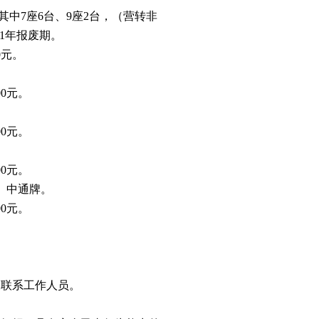
其中7座6台、9座2台，（营转非
约1年报废期。
0元。
。
00元。
。
00元。
。
00元。
、中通牌。
00元。
天联系工作人员。