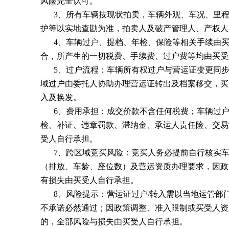
风险完全认可。
3、所有车辆按现状拍卖，车辆外观、车况、里
护等以实地查勘为准，拍卖人及破产管理人、产权人
4、车辆过户、提档、年检、保险等相关手续由
合，所产生的一切税费、手续费、过户费等均由买受
5、过户流程：车辆所有权过户与营运证变更同
域过户由委托人协助办理营运证转出及档案移交，买
入及换发。
6、费用承担：成交价款不含任何税费；车辆过户
检、补证、违章罚款、滞纳金、承运人责任险、交易
受人自行承担。
7、跨区域竞买风险：竞买人务必提前自行核实
（排放、车龄、座位数）及营运资质办理要求，因政
有损失由买受人自行承担。
8、风险提示：营运证过户/转入需以当地运管部
不承诺必然通过；因政策调整、准入限制或买受人资
的，全部风险与损失由买受人自行承担。