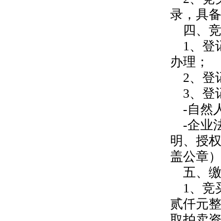
录，具
四、
1、登
办理；
2、登
3、登
-自然
-企业
明、授
盖公章
五、
1、竞
贰仟元
取拍卖