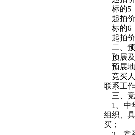
标的5
起拍价
标的6
起拍价
二、
预展及
预展
竞买人
联系工
三、
1、中
组织、
买；
2、竞