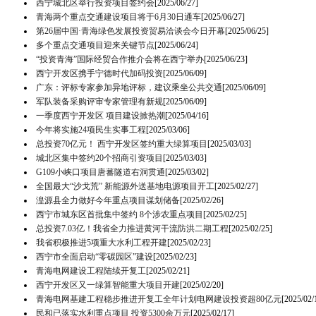
西宁城北区举行投资项目签约会
[2025/06/27]
青海两个重点交通建设项目将于6月30日通车
[2025/06/27]
第26届中国·青海绿色发展投资贸易洽谈会今日开幕
[2025/06/25]
多个重点交通项目迎来关键节点
[2025/06/24]
“投资青海”国际经贸合作推介会将在西宁举办
[2025/06/23]
西宁开发区携手宁德时代加码投资
[2025/06/09]
广东：评标专家参加异地评标，建议乘坐公共交通
[2025/06/09]
军队装备采购评审专家管理有新规
[2025/06/09]
一季度西宁开发区 项目建设掀热潮
[2025/04/16]
今年将实施24项民生实事工程
[2025/03/06]
总投资70亿元！ 西宁开发区签约重大绿算项目
[2025/03/03]
城北区集中签约20个招商引资项目
[2025/03/03]
G109小峡口项目唐蕃隧道右洞贯通
[2025/03/02]
全国最大“沙戈荒” 新能源外送基地电源项目开工
[2025/02/27]
湟源县全力做好今年重点项目谋划储备
[2025/02/26]
西宁市城东区首批集中签约 8个涉农重点项目
[2025/02/25]
总投资7.03亿！我省全力推进黄河干流防洪二期工程
[2025/02/25]
我省积极推进5项重大水利工程开建
[2025/02/23]
西宁市全面启动“零碳园区”建设
[2025/02/23]
青海电网建设工程陆续开复工
[2025/02/21]
西宁开发区又一绿算智能重大项目开建
[2025/02/20]
青海电网基建工程稳步推进开复工全年计划电网建设投资超80亿元
[2025/02/
民和已落实水利重点项目 投资5300余万元
[2025/02/17]