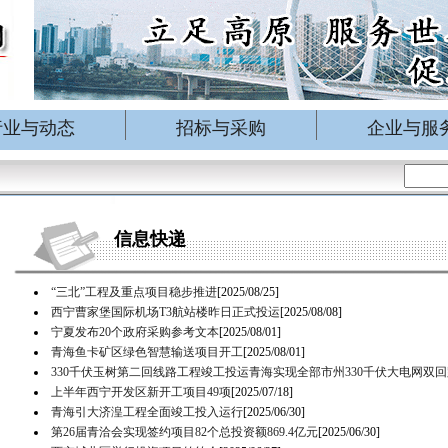
行业与动态
招标与采购
企业与服
信息快递
“三北”工程及重点项目稳步推进
[2025/08/25]
西宁曹家堡国际机场T3航站楼昨日正式投运
[2025/08/08]
宁夏发布20个政府采购参考文本
[2025/08/01]
青海鱼卡矿区绿色智慧输送项目开工
[2025/08/01]
330千伏玉树第二回线路工程竣工投运青海实现全部市州330千伏大电网双
上半年西宁开发区新开工项目49项
[2025/07/18]
青海引大济湟工程全面竣工投入运行
[2025/06/30]
第26届青洽会实现签约项目82个总投资额869.4亿元
[2025/06/30]