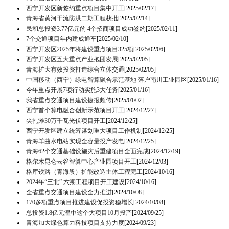
西宁开发区新签约重点项目集中开工
[2025/02/17]
青海省黄河干流防洪二期工程获批
[2025/02/14]
民和总投资3.77亿元的 4个招商项目成功签约
[2025/02/11]
7个交通项目年内建成通车
[2025/02/10]
西宁开发区2025年将建设重点项目325项
[2025/02/06]
西宁开发区五大重点产业抱团发展
[2025/02/05]
青海扩大有效投资打造综合立体交通
[2025/02/05]
中国移动（西宁）绿电智算融合示范基地 落户南川工业园区
[2025/01/16]
今年重点开展7项行动实施3大任务
[2025/01/16]
我省重点交通项目建设捷报频传
[2025/01/02]
西宁首个算电融合创新示范项目开工
[2024/12/27]
尖扎滩30万千瓦光伏项目开工
[2024/12/25]
西宁开发区建立统筹谋划重大项目工作机制
[2024/12/25]
青海羊曲水电站实现全容量投产发电
[2024/12/25]
青海62个交通基础设施灾后重建项目全面完成
[2024/12/19]
格尔木昆仑云谷智算中心产业园项目开工
[2024/12/03]
格库铁路（青海段）扩能改造主体工程完工
[2024/10/16]
2024年“三北” 六期工程项目开工建设
[2024/10/16]
全省重点交通项目建设全力推进
[2024/10/08]
170多项重点项目推进建设促投资稳增长
[2024/10/08]
总投资1.8亿元湟中这个大项目10月投产
[2024/09/25]
青海加大绿色算力科技项目支持力度
[2024/09/23]