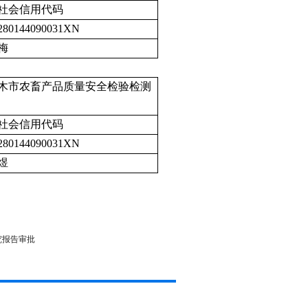
社会信用代码
280144090031XN
梅
木市农畜产品质量安全检验检测
社会信用代码
280144090031XN
煜
究报告审批