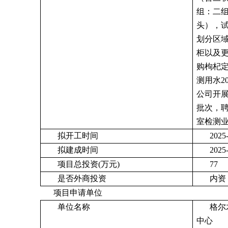
组：二组
头），
划分区
柜以及
购枸杞定
测用水2
公司开展
批次，
室检测
拟开工时间
2025
拟建成时间
2025
项目总投资(万元)
77
是否外商投资
内资
项目申请单位
单位名称
格尔
中心