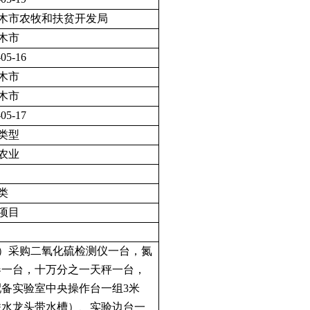
木市农牧和扶贫开发局
木市
-05-16
木市
木市
-05-17
类型
农业
类
项目
）采购二氧化硫检测仪一台，氮
器一台，十万分之一天秤一台，
配备实验室中央操作台一组3米
联水龙头带水槽）、实验边台一