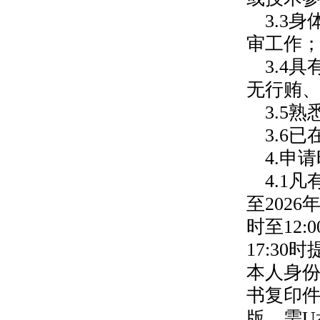
3.3
审工作
3.4
无行贿
3.5
3.6
4.申
4.1
至2026
时至12
17:3
本人身
书复印件
版，需U