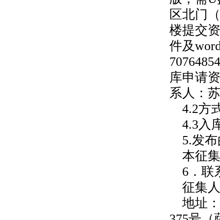
区北门
楼提交
件及wo
70764
库申请
系人：苏女
4.2
4.3
5.发
本征
6．联
征集
地址：
375号