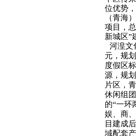
位优势，
（青海
项目，
新城区”
河湟文
元，规
度假区
源，规
片区，
休闲组
的“一环
娱、商、
目建成
域配套