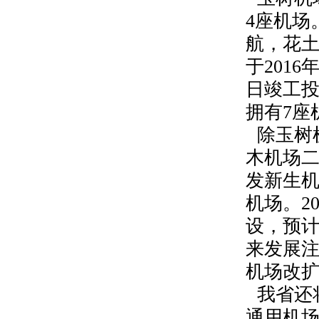
4
座机场
航，花
于
2016
日竣工
拥有
7
座
除玉树
木机场
发新生
机场。
2
设，预
来发展
机场改
我省还
通用机