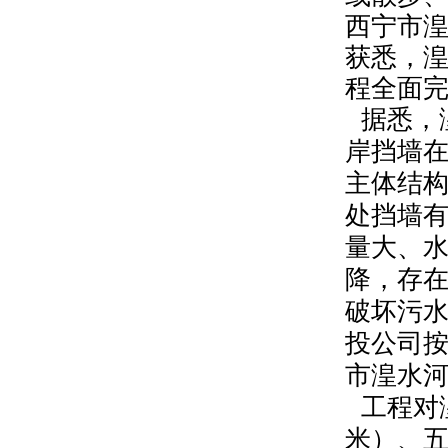
西宁市
获悉，
程全面
据悉，
岸挡墙
主体结
处挡墙
量大、
降，存
破坏污
投公司
市湟水
工程对
米）、