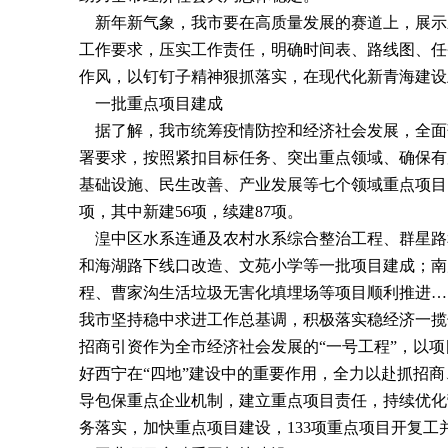
新年新气象，我市要在高质量发展的赛道上，展示
工作要求，压实工作责任，明确时间表、路线图、任
作风，以钉钉子精神狠抓落实，在现代化新青海建设
一批重点项目建成
据了解，我市统筹疫情防控和经济社会发展，全面
署要求，按照紧扣目标任务、突出重点领域、确保有
基础设施、民生改善、产业发展等七个领域重点项目
项，其中新建
56
项，续建
87
项。
湟中区水系连通及农村水系综合整治工程、群星路
和海湖路下线口改造、文苑小学等一批项目建成；南
程、曹家沟生活垃圾无害化填埋场等项目顺利推进…
我市坚持稳中求进工作总基调，积极落实稳经济一揽
招商引资作为全市经济社会发展的“一号工程”，以
好西宁在“四地”建设中的重要作用，全力以赴抓招
导包保重点企业机制，建立重点项目责任，持续优化
务落实，加快重点项目建设，
133
项重点项目开复工