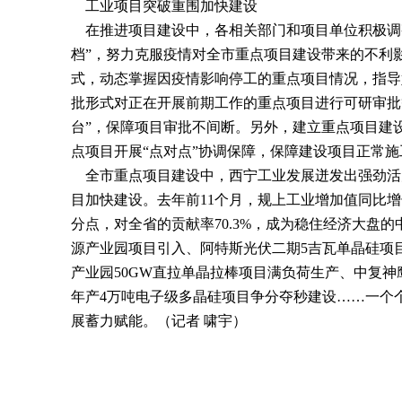
工业项目突破重围加快建设
在推进项目建设中，各相关部门和项目单位积极调
档”，努力克服疫情对全市重点项目建设带来的不利
式，动态掌握因疫情影响停工的重点项目情况，指导
批形式对正在开展前期工作的重点项目进行可研审批
台”，保障项目审批不间断。另外，建立重点项目建
点项目开展“点对点”协调保障，保障建设项目正常施
全市重点项目建设中，西宁工业发展迸发出强劲活
目加快建设。去年前
11
个月，规上工业增加值同比增
分点，对全省的贡献率
70.3%
，成为稳住经济大盘的
源产业园项目引入、阿特斯光伏二期
5
吉瓦单晶硅项
产业园
50GW
直拉单晶拉棒项目满负荷生产、中复神
年产
4
万吨电子级多晶硅项目争分夺秒建设……一个
展蓄力赋能。（记者
啸宇）