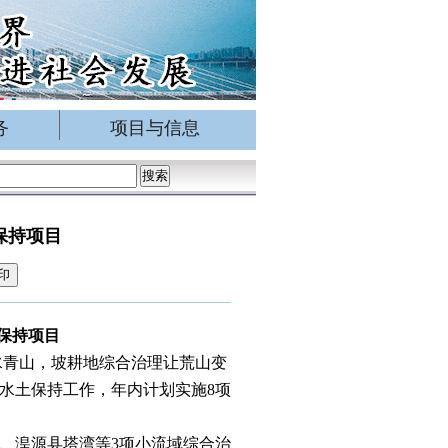
务
项目与信息
保持项目
印
保持项目
水青山，坡耕地综合治理让荒山变
水土保持工作，年内计划实施
8
项
、湟源县塔湾等
3
项小流域综合治