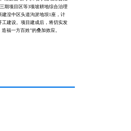
三期项目区等
3
项坡耕地综合治理
新建湟中区头道沟淤地坝
1
座，计
开工建设。项目建成后，将切实发
、造福一方百姓”的叠加效应。