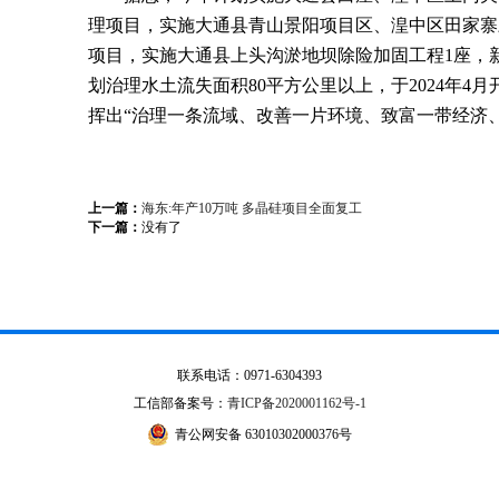
理项目，实施大通县青山景阳项目区、湟中区田家寨
项目，实施大通县上头沟淤地坝除险加固工程
1
座，
划治理水土流失面积
80
平方公里以上，于
2024
年
4
月
挥出“治理一条流域、改善一片环境、致富一带经济
上一篇：
海东:年产10万吨 多晶硅项目全面复工
下一篇：
没有了
联系电话：0971-6304393
工信部备案号：
青ICP备2020001162号-1
青公网安备 63010302000376号