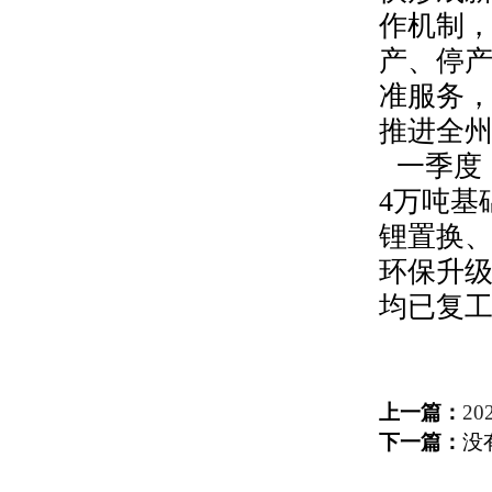
作机制
产、停
准服务
推进全
一季度
4
万吨基
锂置换
环保升
均已复
上一篇：
2
下一篇：
没