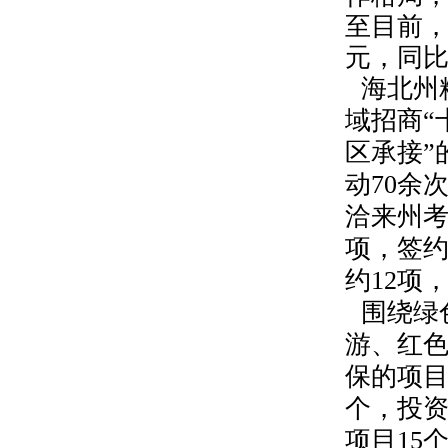
至目前
元，同
海北州
域招商“
区承接”
动
70
余
洽来州
项，签
约
12
项
围绕绿
游、红
保的项
个，投
项目
15