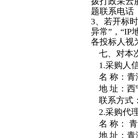
拨打政采云
题联系电话
3
、若开标时
异常”，“
IP
各投标人视
七、对本
1.
采购人
名
称：
青
地
址：
西
联系方式
2.
采购代
名
称：
青
地
址：
青