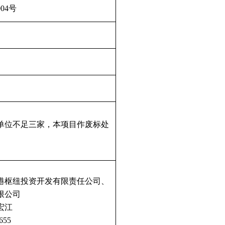
004
号
单位不足三家，本
项目
作废标处
港枢纽投资开发有限责任公司、
限公司
宏江
655