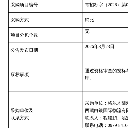
采购项目编号
青招标字（
202
6
）第
采购方式
询比
无
项目分包个数
20
26
年
3
月
23
日
公告发布日期
通过资格审查的投标
废标事项
理。
采购单位：
格尔木陆
采购单位及
西藏白银国际物流有
联系方式
联系人：
程继鹏
、
姚
联系电话：
0979-8416