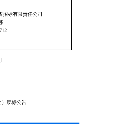
省招标有限责任公司
娜
712
司
次）废标公告