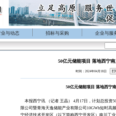
行业与动态
招标与采购
企业与服
50亿元储能项目 落地西宁
打
时间：2024年04月18日
50
亿元储能项目
落地西宁
本报西宁讯
（记者
王晶）
4
月
17
日，计划总投资
5
限公司暨青海天逸储能产业有限公司
10GWh
短时高
宁经济技术开发区（以下简称西宁开发区）南川工业