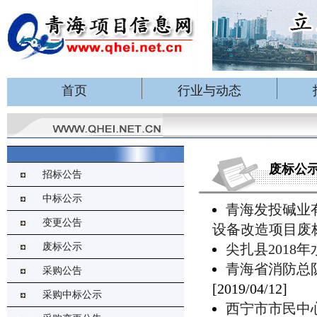
首页
行业与动态
废标公
招标公告
中标公示
青海发投碱业
变更公告
设备改造项目废
废标公示
尖扎县2018
青海省消防总
采购公告
[2019/04/12]
采购中标公示
西宁市市民中