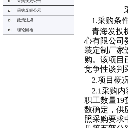
采购变更公告
采购废标公示
1.
采购条
政策法规
青海发投
理论园地
心
有限公司
装定制厂家
购
。该项目
竞争性谈判
2.
项目概
2.1
采购
内
职工数量
19
数确定，供
照采购要求