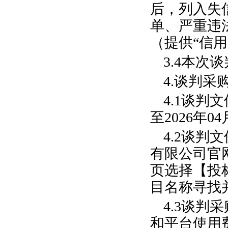
后，列入失
单、严重违
（提供“信
3.4
本次谈
4.
谈判
采
4.1
谈判
文
至
20
26
年
04
4.2
谈判文
有限公司
官
页选择【投
目名称寻找
4.3
谈判
采
和平台使用