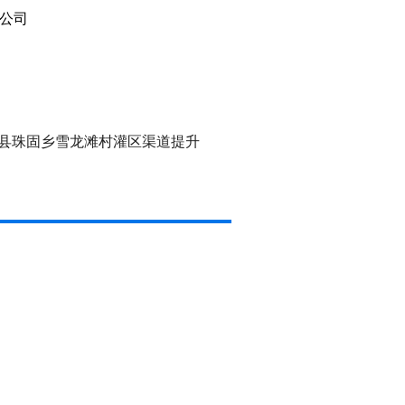
公司
县珠固乡雪龙滩村灌区渠道提升