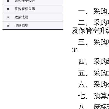
采购变更公告
采购废标公示
一、
采购
政策法规
二、
采购
理论园地
及保管室升
三、
采购
31
四、
采购
五、
采购
六、
采购
七、
预算
八、
废标