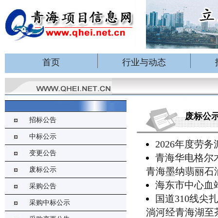
首页
行业与动态
废标公
招标公告
中标公示
2026年度劳
变更公告
青海华电格尔木
废标公示
青海墨纳翡丽石
海东市中心血
采购公告
国道310线
采购中标公示
淌河经青海湖至